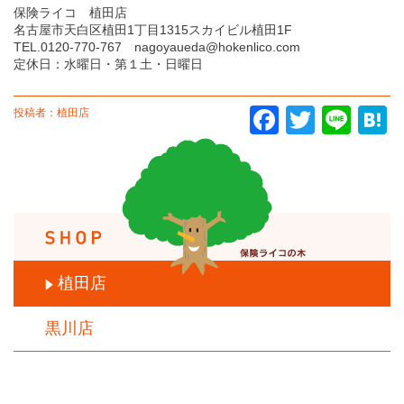
保険ライコ 植田店
名古屋市天白区植田1丁目1315スカイビル植田1F
TEL.0120-770-767 nagoyaueda@hokenlico.com
定休日：水曜日・第１土・日曜日
投稿者：植田店
Facebook
Twitter
Line
Ha
植田店
黒川店