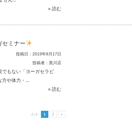
» 読む
ガセミナー
投稿日：2019年8月17日
投稿者：黒川店
視でもない「ヨーガセラピ
や体力・...
» 読む
1
2
»
1 / 2