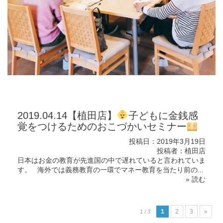
2019.04.14【植田店】
子どもに金銭感
覚をつけるためのおこづかいセミナー
投稿日：2019年3月19日
投稿者：植田店
日本はお金の教育が先進国の中で遅れていると言われていま
す。 海外では義務教育の一環でマネー教育を当たり前の...
» 読む
1
2
3
»
1 / 3