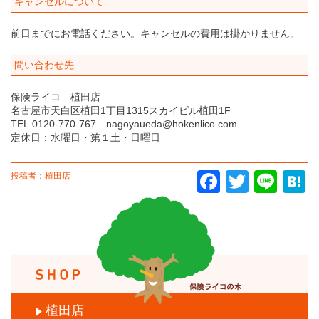
キャンセルについて
前日までにお電話ください。キャンセルの費用は掛かりません。
問い合わせ先
保険ライコ 植田店
名古屋市天白区植田1丁目1315スカイビル植田1F
TEL.0120-770-767 nagoyaueda@hokenlico.com
定休日：水曜日・第１土・日曜日
投稿者：植田店
Facebook
Twitter
Line
Ha
植田店