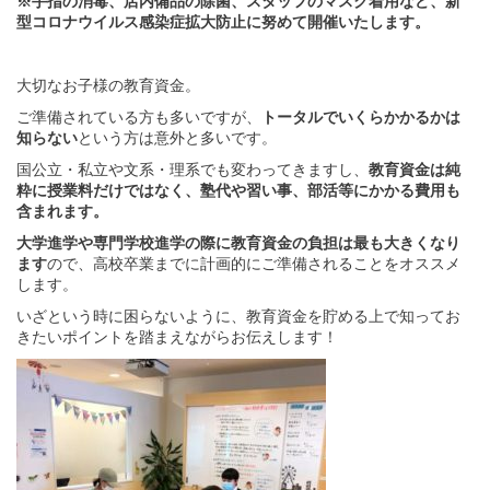
※手指の消毒、店内備品の除菌、スタッフのマスク着用など、新
型コロナウイルス感染症拡大防止に努めて開催いたします。
大切なお子様の教育資金。
ご準備されている方も多いですが、
トータルでいくらかかるかは
知らない
という方は意外と多いです。
国公立・私立や文系・理系でも変わってきますし、
教育資金は純
粋に授業料だけではなく、塾代や習い事、部活等にかかる費用も
含まれます。
大学進学や専門学校進学の際に教育資金の負担は最も大きくなり
ます
ので、高校卒業までに計画的にご準備されることをオススメ
します。
いざという時に困らないように、教育資金を貯める上で知ってお
きたいポイントを踏まえながらお伝えします！