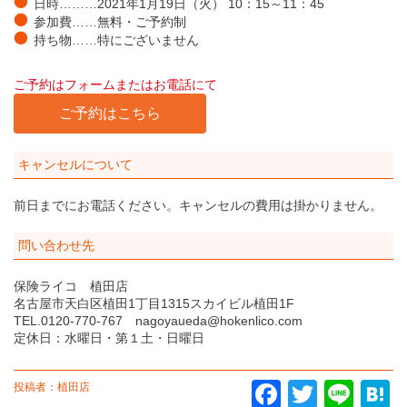
日時………2021年1月19日（火） 10：15～11：45
参加費……無料・ご予約制
持ち物……特にございません
ご予約はフォームまたはお電話にて
ご予約はこちら
キャンセルについて
前日までにお電話ください。キャンセルの費用は掛かりません。
問い合わせ先
保険ライコ 植田店
名古屋市天白区植田1丁目1315スカイビル植田1F
TEL.0120-770-767 nagoyaueda@hokenlico.com
定休日：水曜日・第１土・日曜日
投稿者：植田店
Facebook
Twitter
Line
Ha