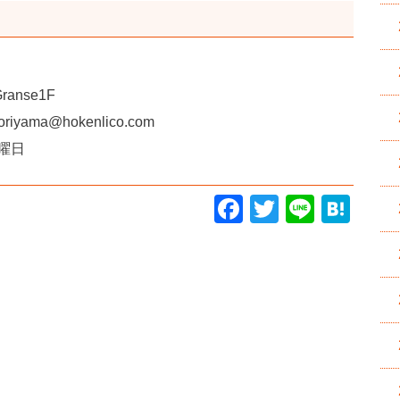
anse1F
riyama@hokenlico.com
曜日
Facebook
Twitter
Line
Hatena