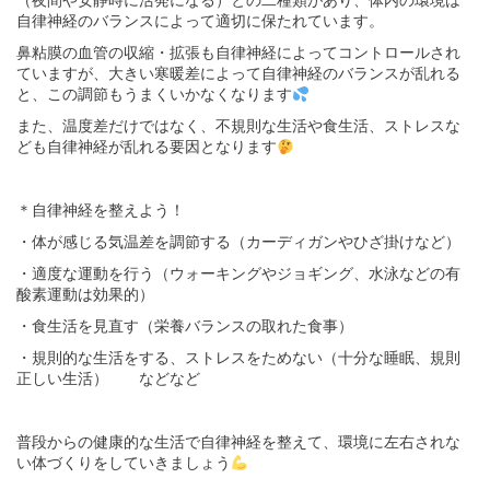
（夜間や安静時に活発になる）との二種類があり、体内の環境は
自律神経のバランスによって適切に保たれています。
鼻粘膜の血管の収縮・拡張も自律神経によってコントロールされ
ていますが、大きい寒暖差によって自律神経のバランスが乱れる
と、この調節もうまくいかなくなります
また、温度差だけではなく、不規則な生活や食生活、ストレスな
ども自律神経が乱れる要因となります
＊自律神経を整えよう！
・体が感じる気温差を調節する（カーディガンやひざ掛けなど）
・適度な運動を行う（ウォーキングやジョギング、水泳などの有
酸素運動は効果的）
・食生活を見直す（栄養バランスの取れた食事）
・規則的な生活をする、ストレスをためない（十分な睡眠、規則
正しい生活） などなど
普段からの健康的な生活で自律神経を整えて、環境に左右されな
い体づくりをしていきましょう