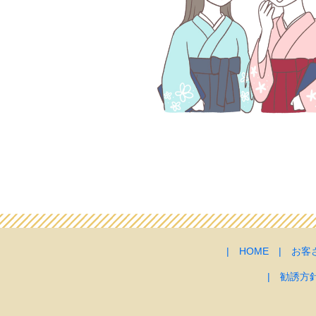
|
HOME
|
お客
|
勧誘方