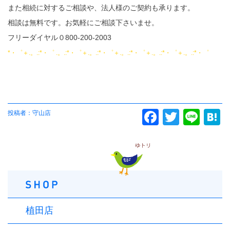
また相続に対するご相談や、法人様のご契約も承ります。
相談は無料です。お気軽にご相談下さいませ。
フリーダイヤル０800-200-2003
*・゜＋.。.:*・゜ .。.:*・゜＋.。.:*・゜＋.。.:*・゜＋.。.:*・゜＋.。.:*・゜
投稿者：守山店
Facebook
Twitter
Line
Ha
植田店