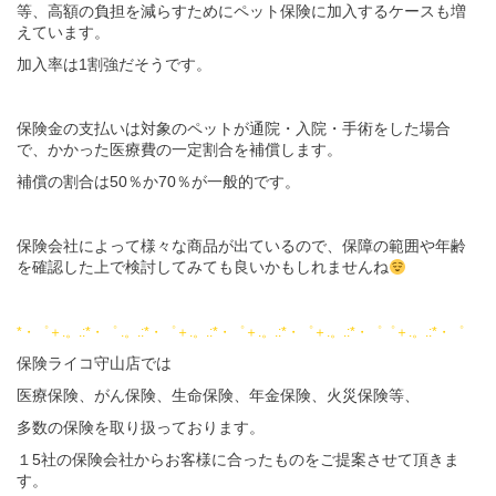
等、高額の負担を減らすためにペット保険に加入するケースも増
えています。
加入率は1割強だそうです。
保険金の支払いは対象のペットが通院・入院・手術をした場合
で、かかった医療費の一定割合を補償します。
補償の割合は50％か70％が一般的です。
保険会社によって様々な商品が出ているので、保障の範囲や年齢
を確認した上で検討してみても良いかもしれませんね
*・゜＋.。.:*・゜ .。.:*・゜＋.。.:*・゜＋.。.:*・゜＋.。.:*・゜゜＋.。.:*・゜
保険ライコ守山店では
医療保険、がん保険、生命保険、年金保険、火災保険等、
多数の保険を取り扱っております。
１5社の保険会社からお客様に合ったものをご提案させて頂きま
す。