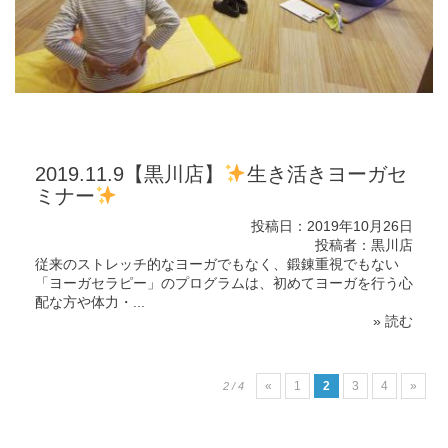
2019.11.9【黒川店】
生き活きヨーガセ
ミナー
投稿日：2019年10月26日
投稿者：黒川店
従来のストレッチ的なヨーガでもなく、鍛錬重視でもない
「ヨーガセラピー」のプログラムは、初めてヨーガを行う心
配な方や体力・...
» 読む
«
1
2
3
4
»
2 / 4