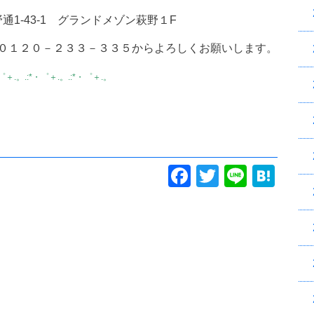
野通1-43-1 グランドメゾン萩野１F
０１２０－２３３－３３５からよろしくお願いします。
・゜＋.。.:*・゜＋.。.:*・゜＋.。
Facebook
Twitter
Line
Hatena