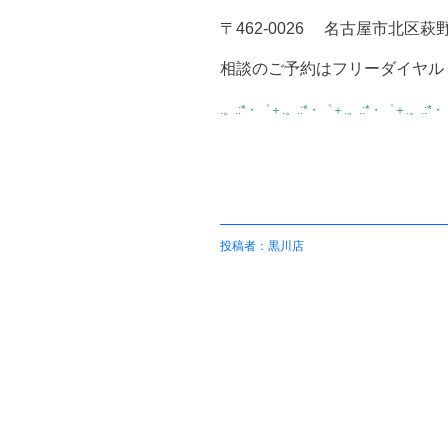
〒462-0026 名古屋市北区萩
相談のご予約はフリーダイヤル
.。.:*・゜＋.。.:*・゜＋.。.:*・゜＋.。.:*
投稿者：黒川店